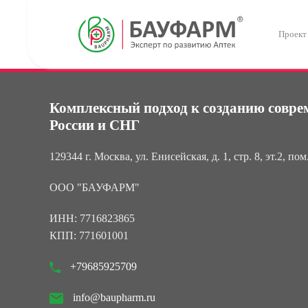
Проект
Skip to main content
Комплексный подход
к созданию совре
России и СНГ
129344 г. Москва, ул. Енисейская, д. 1, стр. 8, эт.2, пом
ООО "БАУФАРМ"
ИНН: 7716823865
КПП: 771601001
+79685925709
info@baupharm.ru