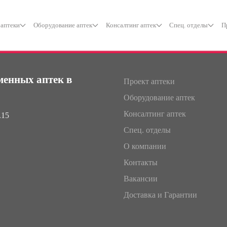
 аптеки
Оборудование аптек
Консалтинг аптек
Спец. отделы
П
менных аптек в
Проект аптеки
Оборудование аптек
Консалтинг аптек
.15
Спец. отделы
О компании
Контакты
Вакансии
Доставка и Гарантии